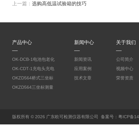
上一篇：
选购高低温试验箱的技巧
产品中心
新闻中心
关于我们
OK-DCB-1电池包老化
新闻资讯
公司简介
测试系统
OK-CDT-1充电头充电
应用案例
视频中心
宝测试系统
OKZD564桥式三坐标
技术文章
荣誉资质
测量仪
OKZD564三坐标测量
仪
版权所有 © 2026 广东欧可检测仪器有限公司
备案号：粤ICP备14