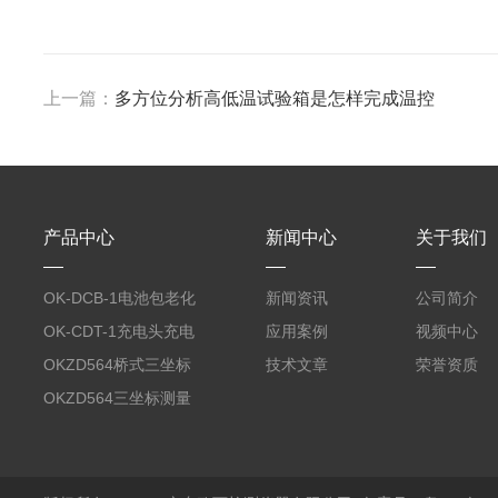
上一篇：
多方位分析高低温试验箱是怎样完成温控
产品中心
新闻中心
关于我们
OK-DCB-1电池包老化
新闻资讯
公司简介
测试系统
OK-CDT-1充电头充电
应用案例
视频中心
宝测试系统
OKZD564桥式三坐标
技术文章
荣誉资质
测量仪
OKZD564三坐标测量
仪