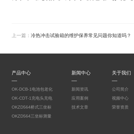
上一篇：
冷热冲击试验箱的维护保养常见问题你知道吗？
产品中心
新闻中心
关于我们
OK-DCB-1电池包老化
新闻资讯
公司简介
测试系统
OK-CDT-1充电头充电
应用案例
视频中心
宝测试系统
OKZD564桥式三坐标
技术文章
荣誉资质
测量仪
OKZD564三坐标测量
仪