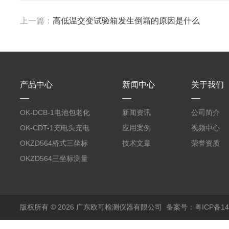
上一篇：
高低温交变试验箱发生倒霜的原因是什么
产品中心
新闻中心
关于我们
OK-DCB-1电池包老化
新闻资讯
公司简介
测试系统
OK-CDT-1充电头充电
应用案例
视频中心
宝测试系统
OKZD564桥式三坐标
技术文章
荣誉资质
测量仪
OKZD564三坐标测量
仪
版权所有 © 2026 广东欧可检测仪器有限公司
备案号：粤ICP备14