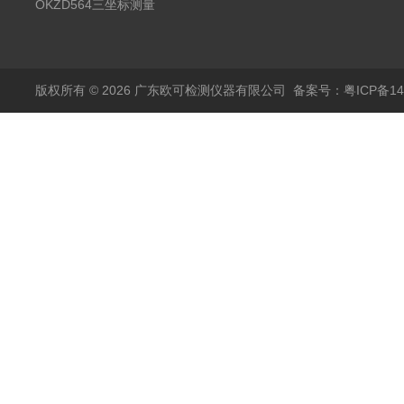
测量仪
OKZD564三坐标测量
仪
版权所有 © 2026 广东欧可检测仪器有限公司
备案号：粤ICP备14