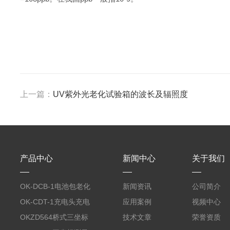
上一篇：
UV紫外光老化试验箱的波长及辐照度
产品中心
新闻中心
关于我们
OK-DCB-1电池包老化
新闻资讯
公司简介
测试系统
OK-CDT-1充电头充电
应用案例
视频中心
宝测试系统
OKZD564桥式三坐标
技术文章
荣誉资质