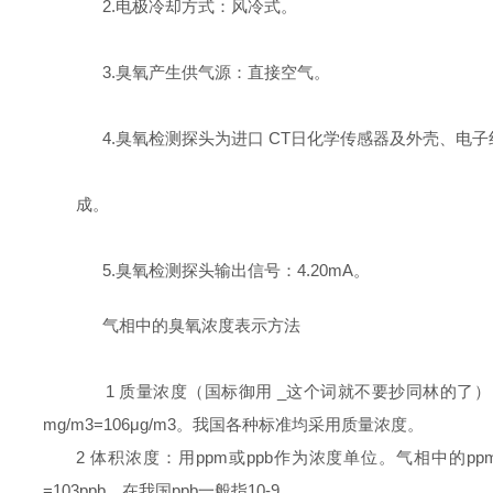
2.电极冷却方式：风冷式。
3.臭氧产生供气源：直接空气。
4.臭氧检测探头为进口 CT日化学传感器及外壳、电
成。
5.臭氧检测探头输出信号：4.20mA。
气相中的臭氧浓度表示方法
1 质量浓度（国标御用 _这个词就不要抄同林的了）：以
mg/m3=106μg/m3。我国各种标准均采用质量浓度。
2 体积浓度：用ppm或ppb作为浓度单位。气相中的ppm（p
=103ppb。在我国ppb一般指10-9。