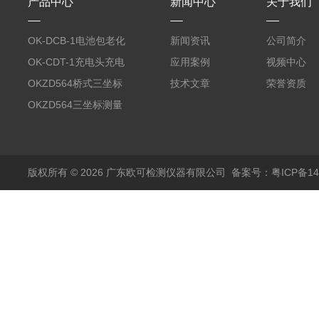
产品中心
新闻中心
关于我们
OK-DCB-1电池包老化
新闻资讯
公司简介
测试系统
OK-CDT-1充电头充电
应用案例
视频中心
宝测试系统
OKZD564桥式三坐标
技术文章
荣誉资质
测量仪
OKZD564三坐标测量
仪
版权所有 © 2026 广东欧可检测仪器有限公司
备案号：粤ICP备14