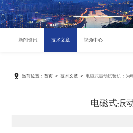
新闻资讯
技术文章
视频中心
当前位置：
首页
>
技术文章
>
电磁式振动试验机：为
电磁式振