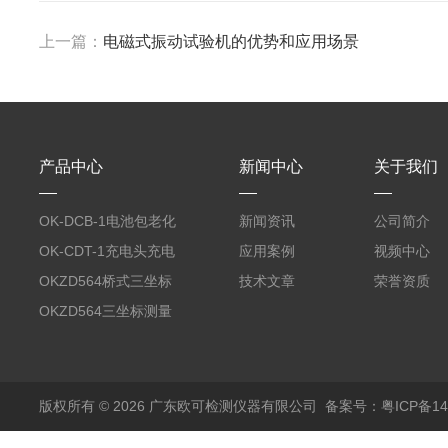
上一篇：
电磁式振动试验机的优势和应用场景
产品中心
新闻中心
关于我们
OK-DCB-1电池包老化
新闻资讯
公司简介
测试系统
OK-CDT-1充电头充电
应用案例
视频中心
宝测试系统
OKZD564桥式三坐标
技术文章
荣誉资质
测量仪
OKZD564三坐标测量
仪
版权所有 © 2026 广东欧可检测仪器有限公司
备案号：粤ICP备14