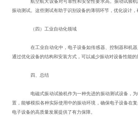
航空航天设备对可靠性和安全性要求高。振动试验机能
振动测试。这些测试有助于识别设备的薄弱环节，优化设计，
（四）工业自动化领域
在工业自动化中，电子设备如传感器、控制器和机器人
通过优化设备的结构和安装方式，可以减少振动对设备性能的
四、总结
电磁式振动试验机作为一种先进的振动测试设备，为电
置，能够模拟各种实际使用中的振动环境，确保电子设备在复
电子设备的高质量发展提供了有力保障。