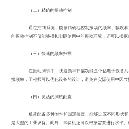
（二）精确的振动控制
通过控制系统，能够精确地控制振动的频率、幅度和波
的振动控制不仅能够模拟实际使用中的振动环境，还可以根据
（三）快速的频率扫描
在振动测试中，快速频率扫描功能是评估电子设备共振
振频率，工程师可以优化设备的设计，避免在实际使用中因共
（四）灵活的测试配置
通常配备多种附件和固定装置，能够适应不同形状和尺
是大型的工业设备。此外，试验机还可以根据需要进行水平、