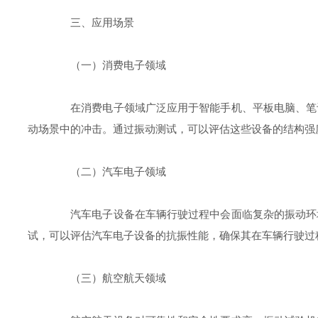
三、应用场景
（一）消费电子领域
在消费电子领域广泛应用于智能手机、平板电脑、笔记
动场景中的冲击。通过振动测试，可以评估这些设备的结构强
（二）汽车电子领域
汽车电子设备在车辆行驶过程中会面临复杂的振动环境
试，可以评估汽车电子设备的抗振性能，确保其在车辆行驶过
（三）航空航天领域