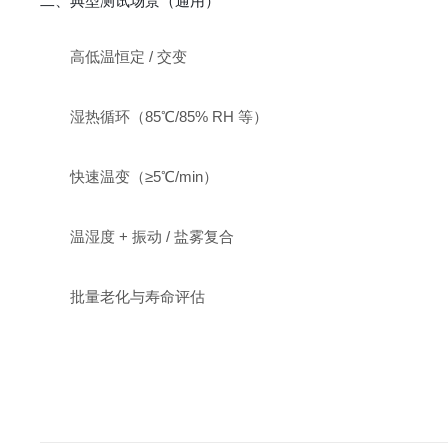
二、典型测试场景（通用）
高低温恒定 / 交变
湿热循环（85℃/85% RH 等）
快速温变（≥5℃/min）
温湿度 + 振动 / 盐雾复合
批量老化与寿命评估