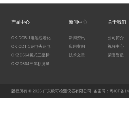
产品中心
新闻中心
关于我们
OK-DCB-1电池包老化
新闻资讯
公司简介
测试系统
OK-CDT-1充电头充电
应用案例
视频中心
宝测试系统
OKZD564桥式三坐标
技术文章
荣誉资质
测量仪
OKZD564三坐标测量
仪
版权所有 © 2026 广东欧可检测仪器有限公司
备案号：粤ICP备14