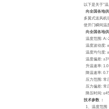
以下是关于"温
向全国各地供
多翼式送风机
使开门瞬间温
向全国各地供
温度范围: A:-2
温度波动度: ±
温度均匀度: ±
温度偏差: ±3
升温速率: 1.0～
降温速率: 0.7～
压力范围: 常压
压力偏差: 常压～4
降压时间: ≤45
技术参数 ：
1、温度范围：(