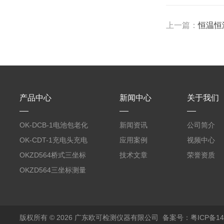
上一篇：
恒温恒
产品中心
新闻中心
关于我们
OK-DCB-1电池包老化
新闻资讯
公司简介
测试系统
OK-CDT-1充电头充电
应用案例
视频中心
宝测试系统
OKZD564桥式三坐标
技术文章
荣誉资质
测量仪
OKZD564三坐标测量
仪
版权所有 © 2026 广东欧可检测仪器有限公司
备案号：粤ICP备14