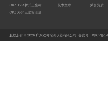
宝测试系统
OKZD564桥式三坐标
技术文章
荣誉资质
测量仪
OKZD564三坐标测量
仪
版权所有 © 2026 广东欧可检测仪器有限公司
备案号：粤ICP备14