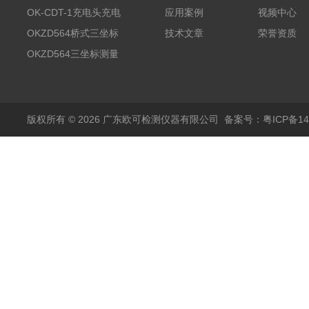
测试系统
OK-CDT-1充电头充电
应用案例
视频中心
宝测试系统
OKZD564桥式三坐标
技术文章
荣誉资质
测量仪
OKZD564三坐标测量
仪
版权所有 © 2026 广东欧可检测仪器有限公司
备案号：粤ICP备14