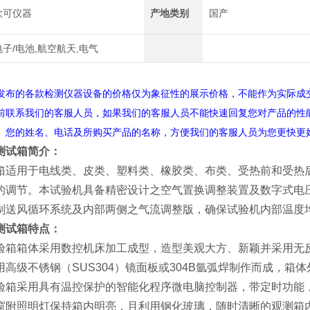
欧可仪器
产地类别
国产
电子/电池,航空航天,电气
的各款检测仪器设备的价格仅为象征性的展示价格，不能作为实际成交
系我们的客服人员，如果我们的客服人员不能快速回复您对产品的性能、
、您的姓名、电话及所购买产品的名称，方便我们的客服人员为您更快更
测试箱
简介：
箱适用于电线类、皮类、塑料类、橡胶类、布类、受热前和受热
的调节。本试验机具备精密设计之空气置换调整装置及数字式电
制送风循环系统及内部两侧之气流调整版，确保试验机内部温度
测试箱
特点：
验箱箱体采用数控机床加工成型，造型美观大方、新颖并采用无
高级不锈钢（SUS304）镜面板或304B氩弧焊制作而成，箱
验箱采用具有温控保护的智能化程序微电脑控制器，带定时功能
窗附照明灯保持箱内明亮，且利用钢化玻璃，随时清晰的观测箱