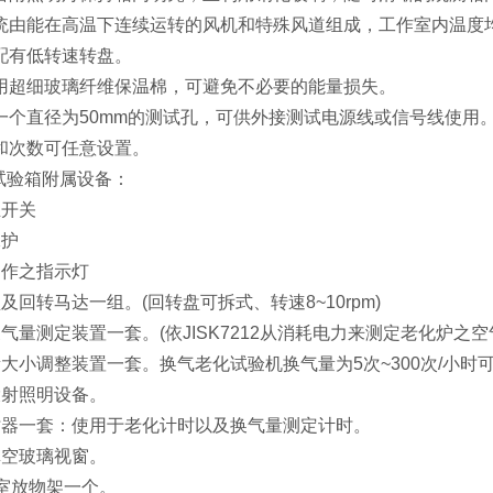
统由能在高温下连续运转的风机和特殊风道组成，工作室内温度
配有低转速转盘。
用超细玻璃纤维保温棉，可避免不必要的能量损失。
一个直径为50mm的测试孔，可供外接测试电源线或信号线使用
和次数可任意设置。
验箱附属设备：
开关
护
作之指示灯
转马达一组。(回转盘可拆式、转速8~10rpm)
测定装置一套。(依JISK7212从消耗电力来测定老化炉之空气
小调整装置一套。换气老化试验机换气量为5次~300次/小时可
射照明设备。
一套：使用于老化计时以及换气量测定计时。
空玻璃视窗。
室放物架一个。