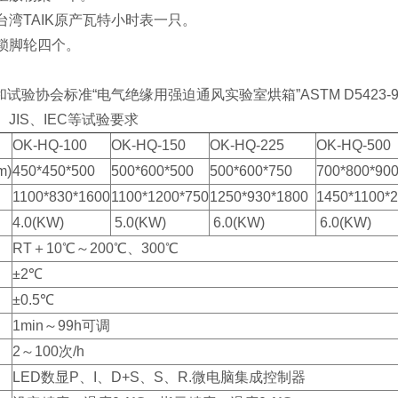
湾TAIK原产瓦特小时表一只。
锁脚轮四个。
验协会标准“电气绝缘用强迫通风实验室烘箱”ASTM D5423-9（R200
、JIS、IEC等试验要求
OK-HQ-100
OK-HQ-150
OK-HQ-225
OK-HQ-500
)
450*450*500
500*600*500
500*600*750
700*800*90
1100*830*1600
1100*1200*750
1250*930*1800
1450*1100*
4.0(KW)
5.0(KW)
6.0(KW)
6.0(KW)
RT＋10℃～200℃、300℃
±2℃
±0.5℃
1min～99h可调
2～100次/h
LED数显P、I、D+S、S、R.微电脑集成控制器