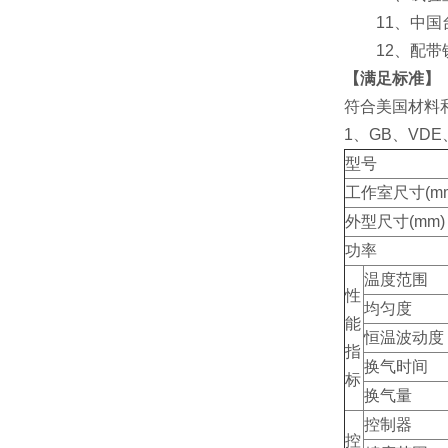
11、中国台
12、配带
【满足标准】
符合美国材料和试
1、GB、VDE
型号
工作室尺寸(mm
外型尺寸(mm)
功率
温度范围
性
均匀度
能
恒温波动度
指
换气时间
标
换气量
控制器
控