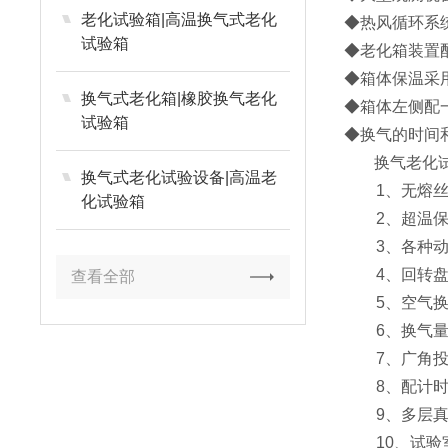
老化试验箱|高温换气式老化
◆热风循环系
试验箱
◆老化箱装置
◆箱体保温采
换气式老化箱|橡胶换气老化
◆箱体左侧配
试验箱
◆换气的时间
换气老化试
换气式老化试验设备|高温老
1、无熔丝
化试验箱
2、超温保
3、各种动
4、回转盘及回
查看全部
5、空气换气量
6、换气量大
7、广角投
8、配计时器
9、多层真
10、试验