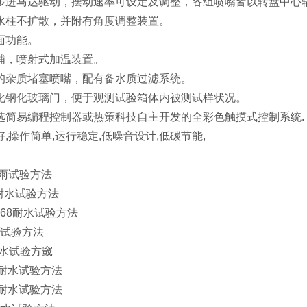
步进马达驱动，摆动速率可设定及调整，各组喷嘴皆以转盘中心
水柱不扩散，并附有角度调整装置。
面功能。
浦，喷射式加温装置。
的杂质堵塞喷嘴，配有备水质过滤系统。
化钢化玻璃门，便于观测试验箱体内被测试样状况。
选简易编程控制器或热策科技自主开发的全彩色触摸式控制系统.
,操作简单,运行稳定,低噪音设计,低碳节能,
8淋雨试验方法
38耐水试验方法
-2-68耐水试验方法
耐水试验方法
9耐水试验方窢
2.1耐水试验方法
4-5耐水试验方法