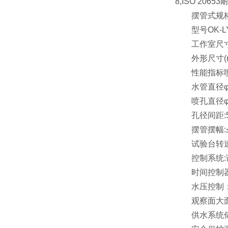
8,ISO 206
摆管式规格/S
型号OK-LY-5
工作室尺寸(mm)
外形尺寸(mm)1
性能指标喷水
水管直径φ:
喷孔直径φ:0
孔径间距:5
摆管摆幅:±45
试验台转速:1
控制系统:
时间控制器:
水压控制：
观察面大面
供水系统储