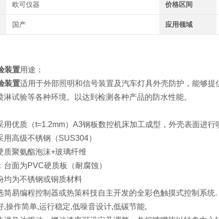
欧可仪器
价格区间
国产
应用领域
试验装置
用途：
试验装置
适用于外部照明和信号装置及汽车灯具外壳防护，能够提
喷淋试验等各种环境。以达到检测各种产品的防水性能。
用优质（t=1.2mm）A3钢板数控机床加工成型，外壳表面进
用高级不锈钢（SUS304）
硬质聚氨酯泡沫+玻璃纤维
：台面为PVC硬质板（耐腐蚀）
份均为不锈钢或铜质材料
选简易编程控制器或热策科技自主开发的全彩色触摸式控制系统.
,操作简单,运行稳定,低噪音设计,低碳节能,