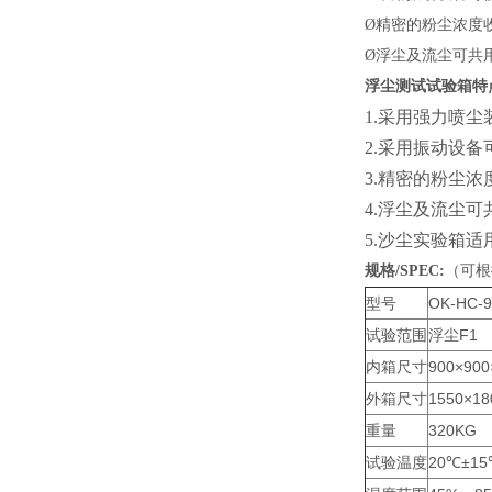
Ø
精密的粉尘浓度
Ø
浮尘及流尘可共
浮尘测试试验箱
特
1.采用强力喷尘
2.采用振动设
3.精密的粉尘
4.浮尘及流尘可
5.沙尘实验箱
规格
/SPEC:
（
可根
型号
OK-HC-9
试验范围
浮尘F1
内箱尺寸
900×90
外箱尺寸
1550×1
重量
320KG
试验温度
20℃±1