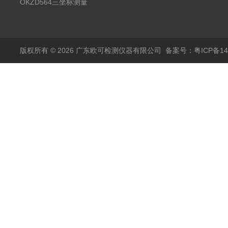
测量仪
OKZD564三坐标测量
仪
版权所有 © 2026 广东欧可检测仪器有限公司
备案号：粤ICP备14