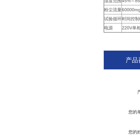
湿度范围
45%～8
粉尘流量
60000m
试验循环
时间控制0
电源
220V单
产品
您的
您的