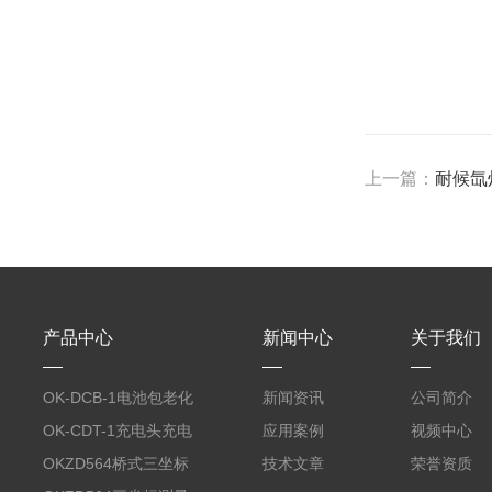
上一篇：
耐候氙
产品中心
新闻中心
关于我们
OK-DCB-1电池包老化
新闻资讯
公司简介
测试系统
OK-CDT-1充电头充电
应用案例
视频中心
宝测试系统
OKZD564桥式三坐标
技术文章
荣誉资质