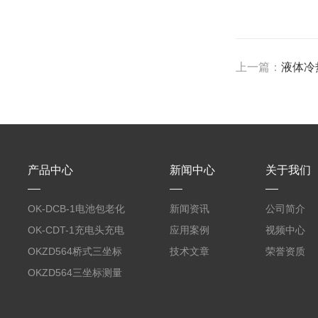
上一篇：
液体冷
产品中心
新闻中心
关于我们
OK-DCB-1电池包老化
新闻资讯
公司简介
测试系统
OK-CDT-1充电头充电
应用案例
视频中心
宝测试系统
OKZD564桥式三坐标
技术文章
荣誉资质
测量仪
OKZD564三坐标测量
仪