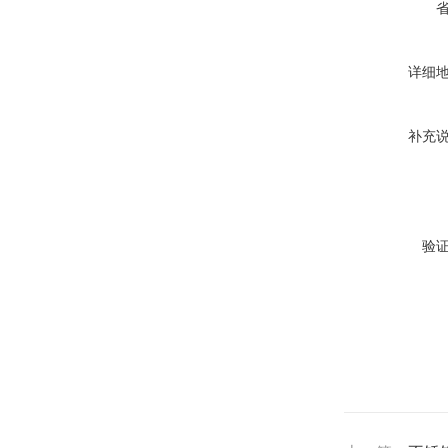
详细
补充
验