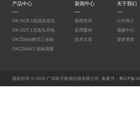
产品中心
新闻中心
关于我们
OK-DCB-1电池包老化
新闻资讯
公司简介
测试系统
OK-CDT-1充电头充电
应用案例
视频中心
宝测试系统
OKZD564桥式三坐标
技术文章
荣誉资质
测量仪
OKZD564三坐标测量
仪
版权所有 © 2026 广东欧可检测仪器有限公司
备案号：粤ICP备14