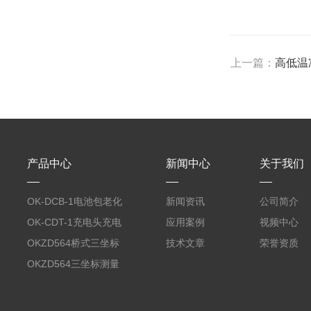
上一篇：
高低温
产品中心
新闻中心
关于我们
OK-DCB-1电池包老化
新闻资讯
公司简介
测试系统
OK-CDT-1充电头充电
应用案例
视频中心
宝测试系统
OKZD564桥式三坐标
技术文章
荣誉资质
测量仪
OKZD564三坐标测量
仪