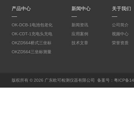
产品中心
新闻中心
关于我们
OK-DCB-1电池包老化
新闻资讯
公司简介
测试系统
OK-CDT-1充电头充电
应用案例
视频中心
宝测试系统
OKZD564桥式三坐标
技术文章
荣誉资质
测量仪
OKZD564三坐标测量
仪
版权所有 © 2026 广东欧可检测仪器有限公司
备案号：粤ICP备14