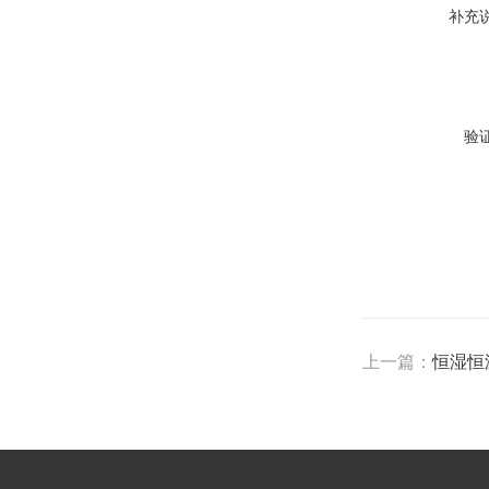
补充
验
上一篇：
恒湿恒