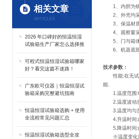
1、内胆为镜面不
相关文章
2、外壳均采用
ARTICLES
3、保温材质选
4、观察窗采用
2026 年口碑好的恒温恒湿
5、门与箱体之
试验箱生产厂家怎么选择推
6、机器底部采
荐？
可程式恒温恒湿试验箱哪家
技术参数：
好？看完这篇不迷路！
性能:在无试验
能.
广东欧可仪器｜恒温恒湿试
验箱采购完整避坑指南
1.温度范围:0℃/-
2.温度波动度:±
恒温恒湿试验箱选购 + 使用
3.温度均匀度:±
全流程常见问题汇总
4.升温时间:由
5.降温时间:由
恒温恒湿试验箱选型全攻
※温度变化速率