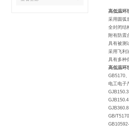
高低温环
采用圆弧造型
全封闭结构，
附有防震台垫
具有被测试件
采用飞利浦照
具有多种保
高低温环
GB5170、
电工电子产品基本
GJB150.3(
GJB150.4(
GJB360.8-
GB/T5170
GB10592