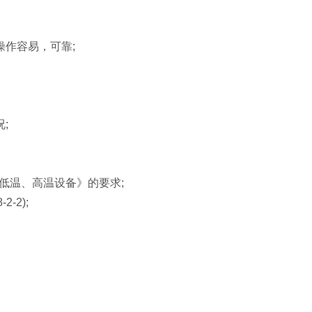
作容易，可靠;
;
法低温、高温设备》的要求;
-2);