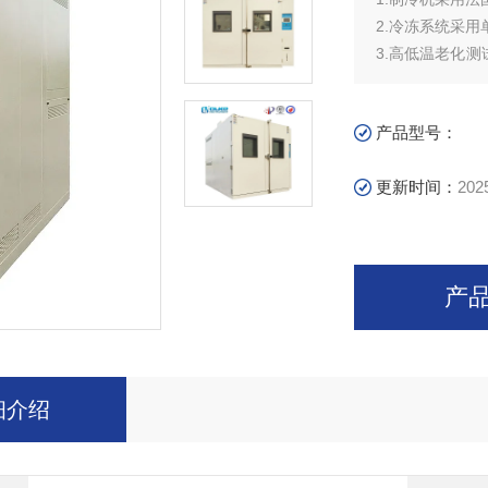
2.冷冻系统采
3.高低温老化
区域内温度分布
4.风路循环出
产品型号：
稳时间快。
5.升温、降温
更新时间：
202
产
细介绍