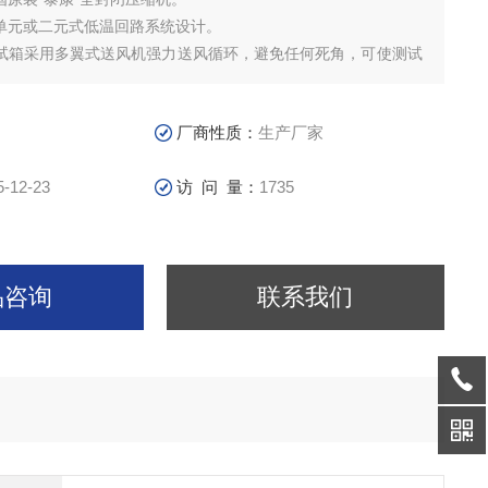
用单元或二元式低温回路系统设计。
测试箱采用多翼式送风机强力送风循环，避免任何死角，可使测试
均匀。
风回风设计，风压、风速均符合测试标准，并可使开门瞬间温度回
厂商性质：
生产厂家
、系统*独立效率，降低测试成本，增长寿命，减低故障率。
5-12-23
访 问 量：
1735
品咨询
联系我们