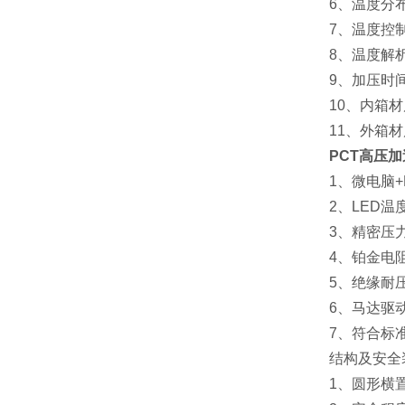
6、温度分布精
7、温度控制精
8、温度解析精
9、加压时间：0.
10、内箱材质
11、外箱材质
PCT高压
1、微电脑+P
2、LED温
3、精密压力
4、铂金电阻
5、绝缘耐压
6、马达驱动
7、符合标准：AS
结构及安全
1、圆形横置式