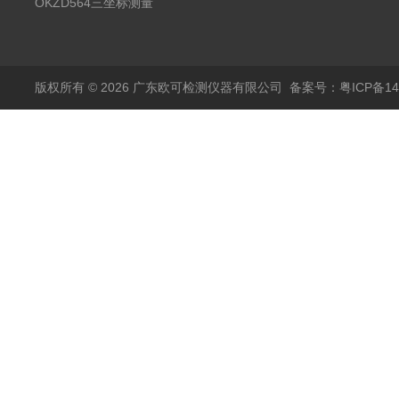
测量仪
OKZD564三坐标测量
仪
版权所有 © 2026 广东欧可检测仪器有限公司
备案号：粤ICP备14