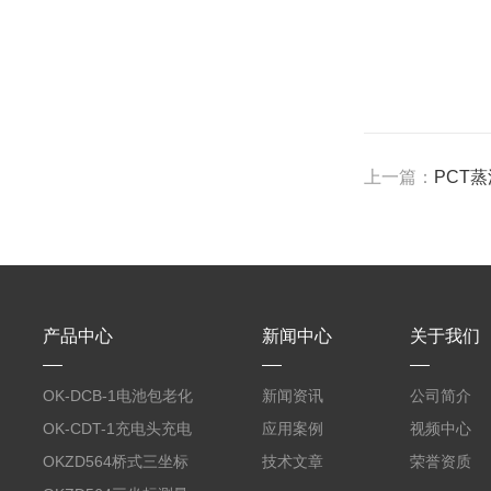
上一篇：
PCT
产品中心
新闻中心
关于我们
OK-DCB-1电池包老化
新闻资讯
公司简介
测试系统
OK-CDT-1充电头充电
应用案例
视频中心
宝测试系统
OKZD564桥式三坐标
技术文章
荣誉资质