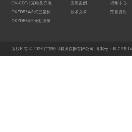
测试系统
OK-CDT-1充电头充电
应用案例
视频中心
宝测试系统
OKZD564桥式三坐标
技术文章
荣誉资质
测量仪
OKZD564三坐标测量
仪
版权所有 © 2026 广东欧可检测仪器有限公司
备案号：粤ICP备14