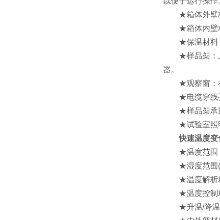
以便于运行操作
★箱体外壁材
★箱体内壁材料
★保温材料：
★样品架：上
器。
★观察窗：在上
★电缆穿线孔
★样品架承重：
★试验室照明
快速温度变
★温度范围：-70
★湿度范围(选购项
★温度解析精度/分布
★温度控制精度：±
★升温/降温时间：