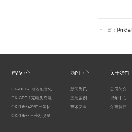
上一篇：
快速温
产品中心
新闻中心
关于我们
OK-DCB-1电池包老化
新闻资讯
公司简介
测试系统
OK-CDT-1充电头充电
应用案例
视频中心
宝测试系统
OKZD564桥式三坐标
技术文章
荣誉资质
测量仪
OKZD564三坐标测量
仪