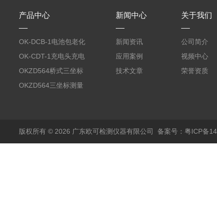
产品中心
新闻中心
关于我们
OK-DCB-1电池包老化
新闻资讯
公司简介
测试系统
OK-CDT-1充电头充电
应用案例
视频中心
宝测试系统
OKZD564桥式三坐标
技术文章
荣誉资质
测量仪
OKZD564三坐标测量
仪
版权所有 © 2026 广东欧可检测仪器有限公司
备案号：粤ICP备14