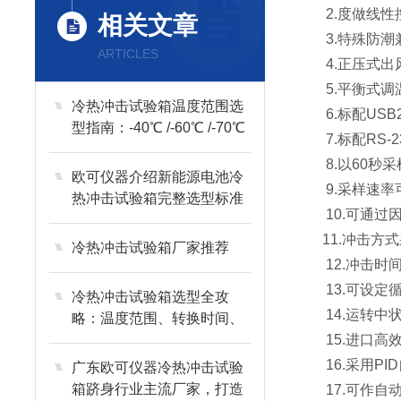
2.度做线性
相关文章
3.特殊防潮兼
ARTICLES
4.正压式出风
5.平衡式调温P.
冷热冲击试验箱温度范围选
6.标配USB
型指南：-40℃ /-60℃ /-70℃
7.标配RS-
核心区别
8.以60秒采
欧可仪器介绍新能源电池冷
9.采样速率可
热冲击试验箱完整选型标准
10.可通过因
11.冲击方式
冷热冲击试验箱厂家推荐
12.冲击时间0.
13.可设定循
冷热冲击试验箱选型全攻
14.运转中状
略：温度范围、转换时间、
品牌实战解析
15.进口高效
16.采用PI
广东欧可仪器冷热冲击试验
箱跻身行业主流厂家，打造
17.可作自动