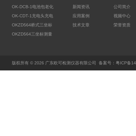
OK-DCB-1电池包老化
新闻资讯
公司简介
测试系统
OK-CDT-1充电头充电
应用案例
视频中心
宝测试系统
OKZD564桥式三坐标
技术文章
荣誉资质
测量仪
OKZD564三坐标测量
仪
版权所有 © 2026 广东欧可检测仪器有限公司
备案号：粤ICP备14