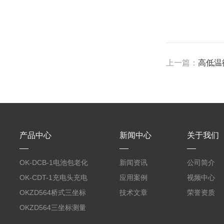
上一篇：
高低温
产品中心
新闻中心
关于我们
OK-DCB-1电池包老化
新闻资讯
公司简介
测试系统
OK-CDT-1充电头充电
应用案例
视频中心
宝测试系统
OKZD564桥式三坐标
技术文章
荣誉资质
测量仪
OKZD564三坐标测量
仪