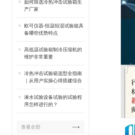
如何筛选冷热冲击试验箱生
产厂家
欧可仪器-恒温恒湿试验箱具
备哪些优势特点
高低温试验箱制冷压缩机的
维护非常重要
冷热冲击试验箱选型全指南
｜从用户实操心得搭建综合
采购评估体系
淋水试验设备试验的试验程
序怎样进行的？
查看全部