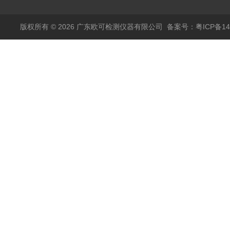
版权所有 © 2026 广东欧可检测仪器有限公司
备案号：粤ICP备14