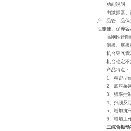
功能说明
由激振器、高
产、品管、品保
性能佳、保养容
高刚性音圈设
侧板、底板采
机台采气囊及
机台稳定不摇
产品特点：
1、精密型设
2、底座采用
3、频率控制器
4、扫频及定
5、增加抗干
6、增加工作
三综合振动