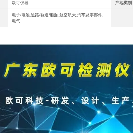
欧可仪器
产地类别
电子/电池,道路/轨道/船舶,航空航天,汽车及零部件,
电气