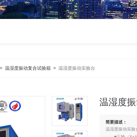
>
温湿度振动复合试验箱
>
温湿度振动实验台
温湿度振
简要描述：
温湿度振动实验
■三轴（X+Y+