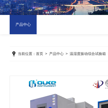
产品中心
当前位置：
首页
>
产品中心
>
温湿度振动综合试验箱