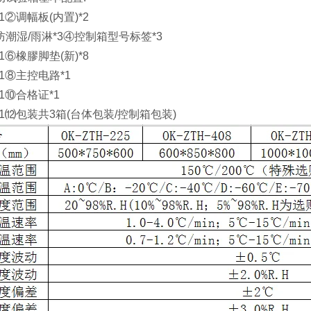
调幅板(内置)*2
湿/雨淋*3④控制箱型号标签*3
橡膠脚垫(新)*8
⑧主控电路*1
⑩合格证*1
包装共3箱(台体包装/控制箱包装)