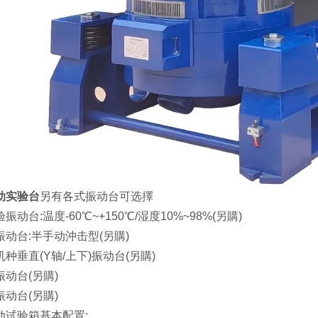
动实验台
另有各式振动台可选擇
:温度-60℃~+150℃/湿度10%~98%(另購)
台:半手动沖击型(另購)
直(Y轴/上下)振动台(另購)
台(另購)
台(另購)
试验箱基本配置: