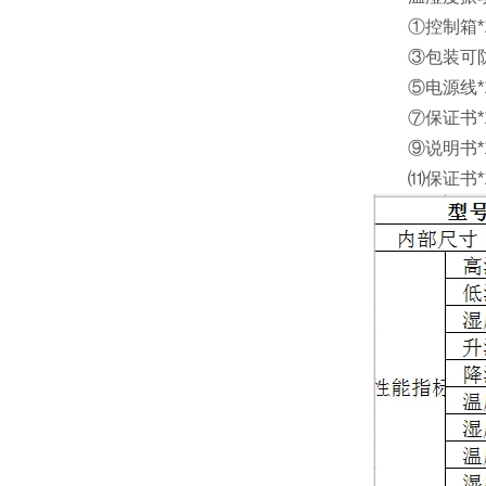
①控制箱*1②
③包装可防潮
⑤电源线*1⑥
⑦保证书*1
⑨说明书*1
⑾保证书*1⑿