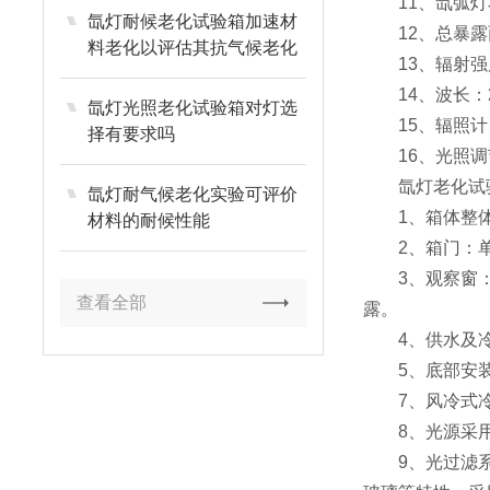
11、氙弧灯功率：
氙灯耐候老化试验箱加速材
12、总暴露面积
料老化以评估其抗气候老化
13、辐射强度：
性能
14、波长：28
氙灯光照老化试验箱对灯选
15、辐照计：满
择有要求吗
16、光照调节：5
氙灯老化试验
氙灯耐气候老化实验可评价
1、箱体整体采
材料的耐候性能
2、箱门：单
3、观察窗：1
查看全部
露。
4、供水及冷
5、底部安装万
7、风冷式冷却
8、光源采用
9、光过滤系统