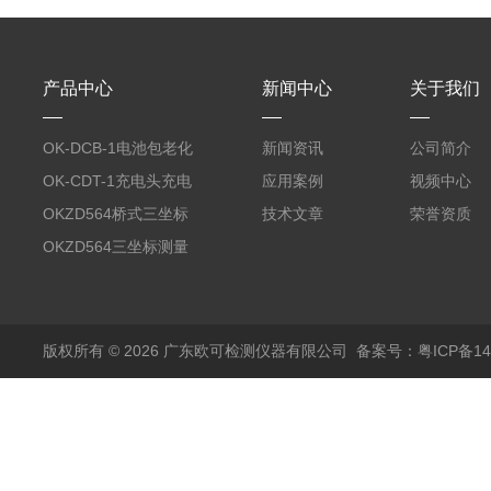
产品中心
新闻中心
关于我们
OK-DCB-1电池包老化
新闻资讯
公司简介
测试系统
OK-CDT-1充电头充电
应用案例
视频中心
宝测试系统
OKZD564桥式三坐标
技术文章
荣誉资质
测量仪
OKZD564三坐标测量
仪
版权所有 © 2026 广东欧可检测仪器有限公司
备案号：粤ICP备14