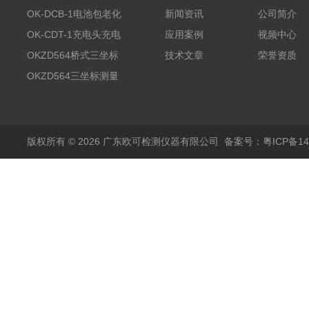
OK-DCB-1电池包老化
新闻资讯
公司简介
测试系统
OK-CDT-1充电头充电
应用案例
视频中心
宝测试系统
OKZD564桥式三坐标
技术文章
荣誉资质
测量仪
OKZD564三坐标测量
仪
版权所有 © 2026 广东欧可检测仪器有限公司
备案号：粤ICP备14