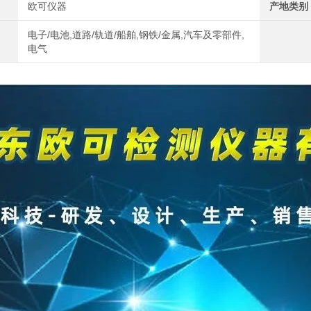
欧可仪器
产地类别
电子/电池,道路/轨道/船舶,钢铁/金属,汽车及零部件,
电气