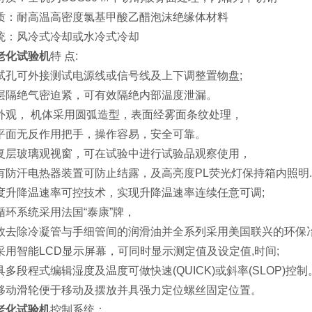
耐高温高密度氯基甲酸乙醋泡沫绝缘体材料
：风冷式冷却或水冷式冷却
老化试验机
特 点:
可外接测试电源线或信号线及上下调整置物盘;
绝气密迫紧，可有效隔绝内部温度泄漏。
， 机体采用圆弧造型，表面经雾面条纹处理，
无反作用把手，操作容易，安全可靠。
玻璃观视窗，可在试验中进行试验品观察使用，
汗电热器装置可防止结露，及高亮度PL荧光灯保持箱内照明.
降温速率可控技术，实现升降温速率连续任意可调;
环系统采用法
国“泰康”牌，
冷凝管与手细管间的润滑油并全系列采用美国联兴的环保冶媒(R-
智能LCD显示屏幕，可同时显示测定值及设定值,时间;
程式编辑湿度及温度可做快速(QUICK)或斜率(SLOP)控制
滑轮便于移动及摆放并具强力定位螺丝固定位置。
老化试验机
控制系统：