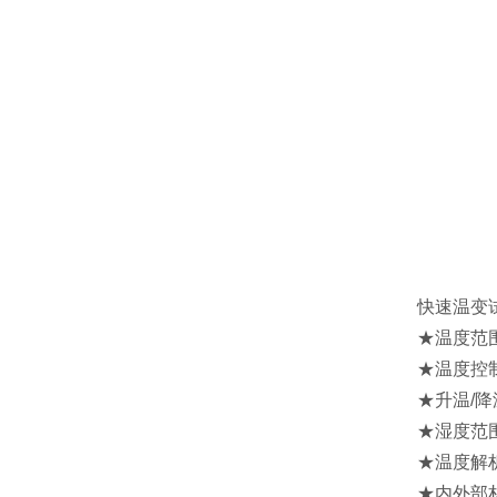
快速温变试
★温度范围：—7
★温度控制精度：
★升温/降温时间
★湿度范围(选购
★温度解析精度/分
★内外部材质