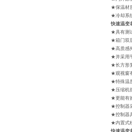
★保温材质：
★冷却系统
快速温变
★具有测试孔
★箱门双层隔
★高质感外观
★并采用平面
★长方形复层
★观视窗有防
★特殊温度升
★压缩机循
★更能有效去除
★控制器采用
★控制器具多段
★内置式移动
快速温变