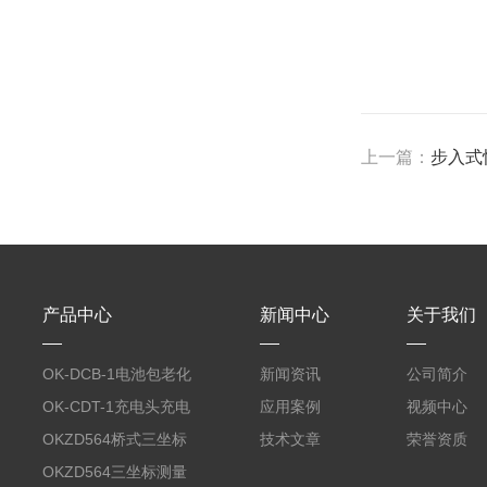
上一篇：
步入式
产品中心
新闻中心
关于我们
OK-DCB-1电池包老化
新闻资讯
公司简介
测试系统
OK-CDT-1充电头充电
应用案例
视频中心
宝测试系统
OKZD564桥式三坐标
技术文章
荣誉资质
测量仪
OKZD564三坐标测量