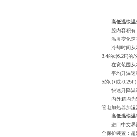
高低温快温
腔内容积有：30
温度变化速率可分
冷却时间从23℃(
3.4的c(6.2F)
在宽范围从23℃冷
平均升温速率从23℃
5的c(+或-0.25
快速升降温试
内外箱均为SU
管电加热器加湿
高低温快温
进口中文界面T
全保护装置：超