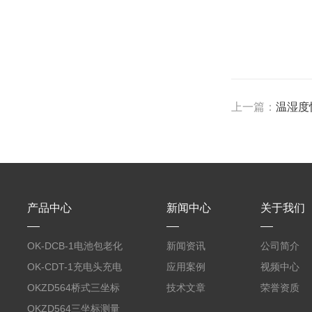
上一篇：
温湿度
产品中心
新闻中心
关于我们
OK-DCB-1电池包老化
新闻资讯
公司简介
测试系统
OK-CDT-1充电头充电
应用案例
视频中心
宝测试系统
OKZD564桥式三坐标
技术文章
荣誉资质
测量仪
OKZD564三坐标测量