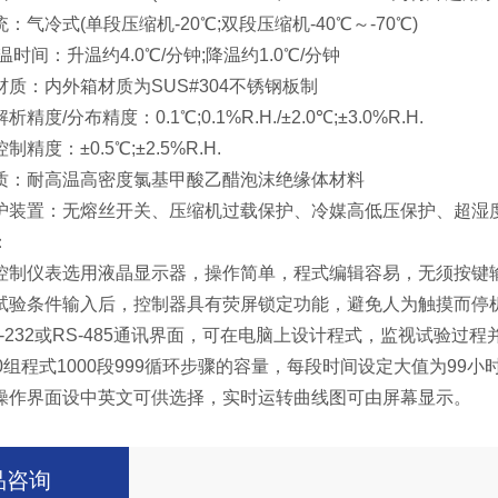
冷式(单段压缩机-20℃;双段压缩机-40℃～-70℃)
间：升温约4.0℃/分钟;降温约1.0℃/分钟
：内外箱材质为SUS#304不锈钢板制
分布精度：0.1℃;0.1%R.H./±2.0℃;±3.0%R.H.
：±0.5℃;±2.5%R.H.
耐高温高密度氯基甲酸乙醋泡沫绝缘体材料
置：无熔丝开关、压缩机过载保护、冷媒高低压保护、超湿度
：
仪表选用液晶显示器，操作简单，程式编辑容易，无须按键输
条件输入后，控制器具有荧屏锁定功能，避免人为触摸而停
232或RS-485通讯界面，可在电脑上设计程式，监视试验过
程式1000段999循环步骤的容量，每段时间设定大值为99小时
界面设中英文可供选择，实时运转曲线图可由屏幕显示。
品咨询