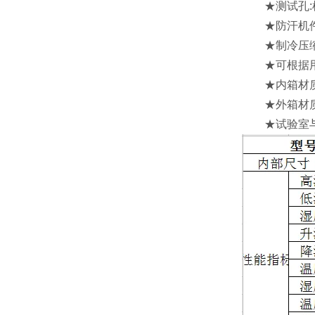
★测试孔:机
★防汗机件:
★制冷压缩机
★可根据用户
★内箱材质:S
★外箱材质:S
★试验室与制