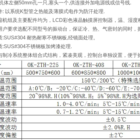
体左侧50mm孔一只,塞头一个,供连接外加电源线或信号线.
 以系统K型管之热能及薄膜式电作为防汗处理.
组及主要配件均为，LCD彩色液晶触摸屏控制器，温、湿度程序
要求选配不同型号的振动台，保证冷、热、气密封的同时，振
US#304 耐热耐寒不锈钢板,经镜面处理。
US#304不锈钢板加烤漆处理.
冷系统整体组合式结构，紧凑美观，控制台单独设置，便于操