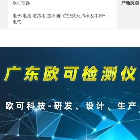
欧可仪器
产地类别
电子/电池,道路/轨道/船舶,航空航天,汽车及零部件,
电气