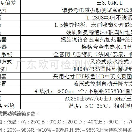
度振动试验箱
参数：
(A：25℃;B：0℃;C：-20℃;D：-40℃;E：-60℃;F：-70℃;
%～98%R.H/(10%～98%R.H;5%～98%R.H为特殊选用条