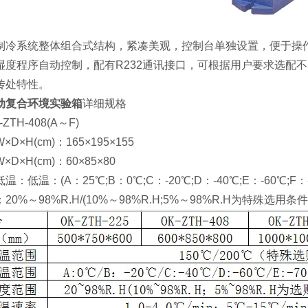
系统整体组合式结构，紧凑美观，控制台单独设置，便于操作
湿度程序自动控制，配有R232通讯接口，可根据用户要求选配
传处特性。
动复合环境实验箱
详细规格
H-408(A～F)
H(cm)：165×195×155
H(cm)：60×85×80
：(A：25℃;B：0℃;C：-20℃;D：-40℃;E：-60℃;F：-7
～98%R.H/(10%～98%R.H;5%～98%R.H为特殊选用条件