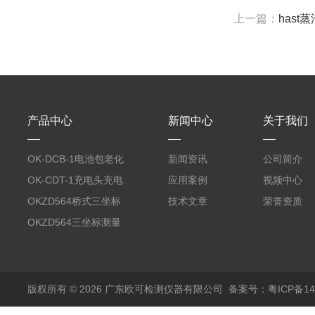
上一篇：
has
产品中心
新闻中心
关于我们
OK-DCB-1电池包老化
新闻资讯
公司简介
测试系统
OK-CDT-1充电头充电
应用案例
视频中心
宝测试系统
OKZD564桥式三坐标
技术文章
荣誉资质
测量仪
OKZD564三坐标测量
仪
版权所有 © 2026 广东欧可检测仪器有限公司
备案号：粤ICP备14