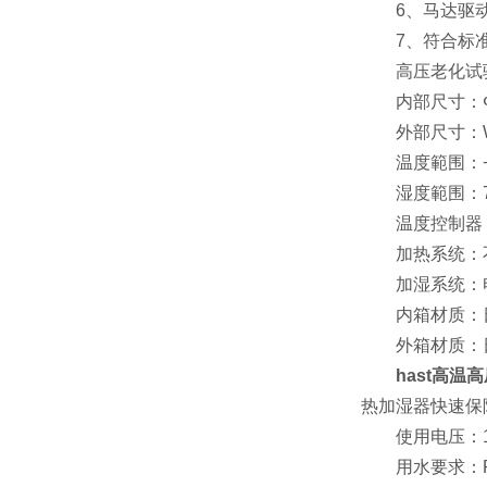
6、马达驱动
7、符合标准：AS
高压老化试验
内部尺寸：Φ2
外部尺寸：W56
温度範围：+10
湿度範围：75
温度控制器：採
加热系统：不
加湿系统：电加
内箱材质：日本镜
外箱材质：日本静
hast高温
热加湿器快速保
使用电压：1Ф2
用水要求：R