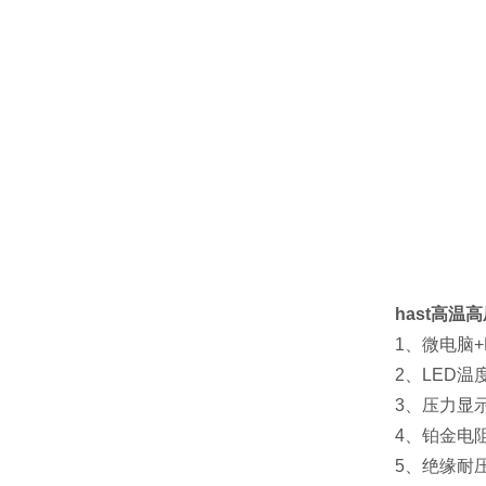
hast高温
1、微电脑+P
2、LED温
3、压力显
4、铂金电阻
5、绝缘耐压