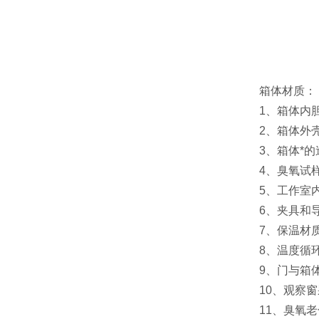
箱体材质：
1、箱体内胆采
2、箱体外壳均
3、箱体*的造
4、臭氧试样
5、工作室内安
6、夹具和导管
7、保温材质采
8、温度循环
9、门与箱体
10、观察窗采
11、臭氧老化