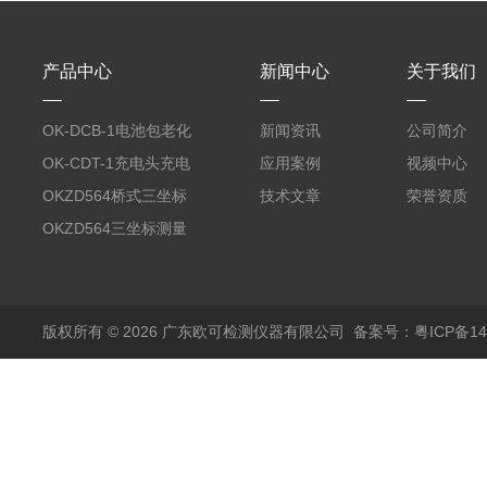
产品中心
新闻中心
关于我们
OK-DCB-1电池包老化
新闻资讯
公司简介
测试系统
OK-CDT-1充电头充电
应用案例
视频中心
宝测试系统
OKZD564桥式三坐标
技术文章
荣誉资质
测量仪
OKZD564三坐标测量
仪
版权所有 © 2026 广东欧可检测仪器有限公司
备案号：粤ICP备14