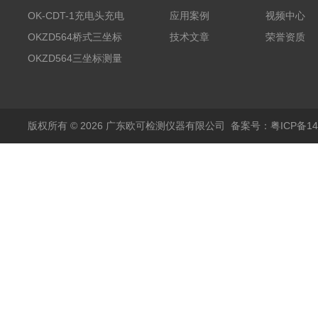
测试系统
OK-CDT-1充电头充电
应用案例
视频中心
宝测试系统
OKZD564桥式三坐标
技术文章
荣誉资质
测量仪
OKZD564三坐标测量
仪
版权所有 © 2026 广东欧可检测仪器有限公司
备案号：粤ICP备14