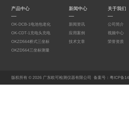
产品中心
新闻中心
关于我们
OK-DCB-1电池包老化
新闻资讯
公司简介
测试系统
OK-CDT-1充电头充电
应用案例
视频中心
宝测试系统
OKZD564桥式三坐标
技术文章
荣誉资质
测量仪
OKZD564三坐标测量
仪
版权所有 © 2026 广东欧可检测仪器有限公司
备案号：粤ICP备14