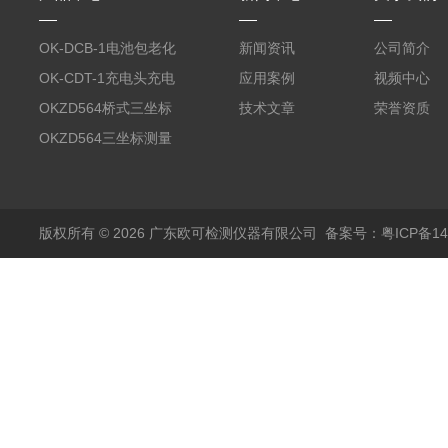
OK-DCB-1电池包老化
新闻资讯
公司简介
测试系统
OK-CDT-1充电头充电
应用案例
视频中心
宝测试系统
OKZD564桥式三坐标
技术文章
荣誉资质
测量仪
OKZD564三坐标测量
仪
版权所有 © 2026 广东欧可检测仪器有限公司
备案号：粤ICP备14