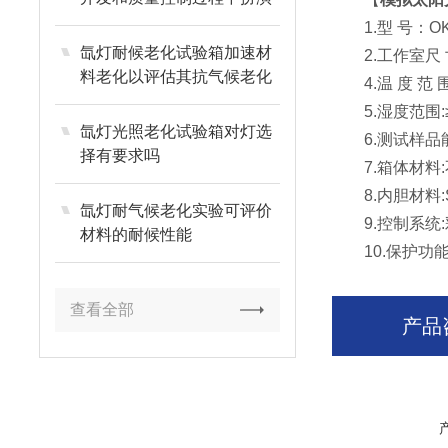
着重要角色
1.型 号：OK-
氙灯耐候老化试验箱加速材
2.工作室尺 寸：
料老化以评估其抗气候老化
4.温 度 范 围
性能
5.湿度范围:≥
氙灯光照老化试验箱对灯选
6.测试样品能力:
择有要求吗
7.箱体材料:
8.内胆材料:S
氙灯耐气候老化实验可评价
9.控制系统:
材料的耐候性能
10.保护功能
查看全部
产品