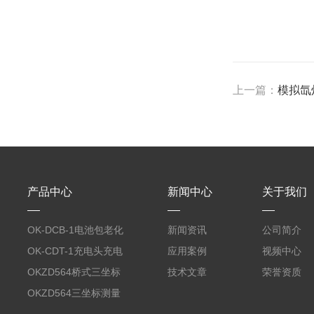
上一篇：
模拟氙
产品中心
新闻中心
关于我们
OK-DCB-1电池包老化
新闻资讯
公司简介
测试系统
OK-CDT-1充电头充电
应用案例
视频中心
宝测试系统
OKZD564桥式三坐标
技术文章
荣誉资质
测量仪
OKZD564三坐标测量