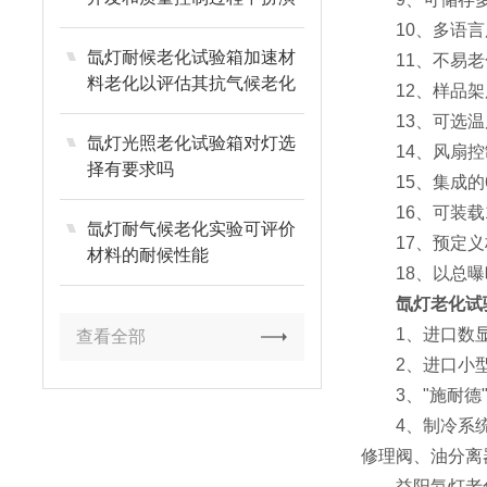
着重要角色
10、多语言
氙灯耐候老化试验箱加速材
11、不易老化的
料老化以评估其抗气候老化
12、样品架用
性能
13、可选温度控
氙灯光照老化试验箱对灯选
14、风扇控
择有要求吗
15、集成的6
16、可装载19
氙灯耐气候老化实验可评价
17、预定义标准：
材料的耐候性能
18、以总曝晒
氙灯老化试
1、进口数显
查看全部
2、进口小型
3、"施耐德"
4、制冷系统采
修理阀、油分离
益阳氙灯老化