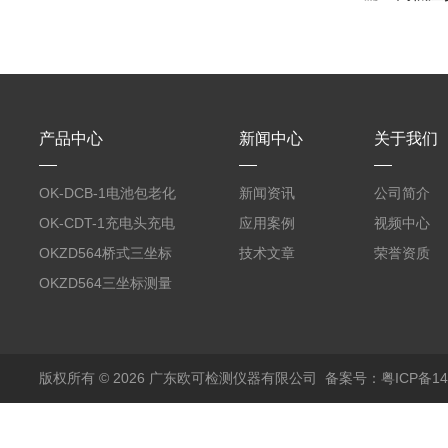
产品中心
新闻中心
关于我们
OK-DCB-1电池包老化
新闻资讯
公司简介
测试系统
OK-CDT-1充电头充电
应用案例
视频中心
宝测试系统
OKZD564桥式三坐标
技术文章
荣誉资质
测量仪
OKZD564三坐标测量
仪
版权所有 © 2026 广东欧可检测仪器有限公司
备案号：粤ICP备14