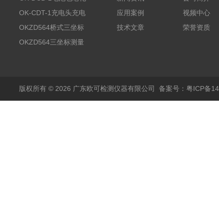
测试系统
OK-CDT-1充电头充电
应用案例
视频中心
宝测试系统
OKZD564桥式三坐标
技术文章
荣誉资质
测量仪
OKZD564三坐标测量
仪
版权所有 © 2026 广东欧可检测仪器有限公司
备案号：粤ICP备14