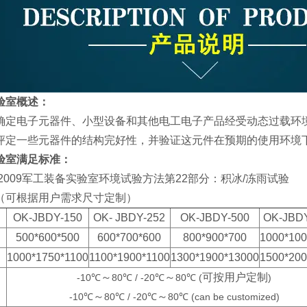
验室
概述：
定电子元器件、小型设备和其他电工电子产品经受动态过载环
评定一些元器件的结构完好性，并验证这元件在预期的使用环境
验室
满足标准：
22A-2009军工装备实验室环境试验方法第22部分：积冰/冻雨试验
（可根据用户需求尺寸定制）
OK-JBDY-150
OK- JBDY-252
OK-JBDY-500
OK-JBDY
500*600*500
600*700*600
800*900*700
1000*100
1000*1750*1100
1100*1900*1100
1300*1900*13000
1500*200
～
～
可按用户定制
-10℃
80℃ / -20℃
80℃ (
)
～
～
-10℃
80℃ / -20℃
80℃ (can be customized)