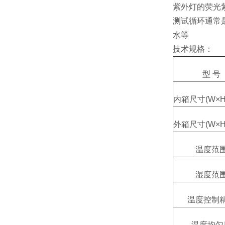
紫外灯的荧光
测试循环通常
水等
技术规格：
型 号
内箱尺寸(W×H
外箱尺寸(W×H
温度范
湿度范
温度控制
温度均匀