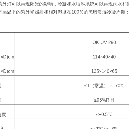
紫外灯可以再现阳光的影响，冷凝和水喷淋系统可以再现雨水和
是高温下的紫外光照射和相对湿度在100％的黑暗潮湿冷凝周期
OK-UV-290
×D)cm
114×40×40
×D)cm
135×140×65
围
RT（常温） ～ 70℃
围
≥95%R.H
精度
≤±0.5℃
度
≤±2℃ / ≤±3%