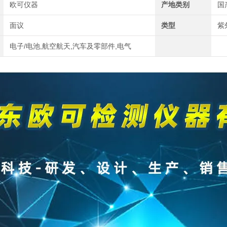
欧可仪器
产地类别
国
面议
类型
紫
电子/电池,航空航天,汽车及零部件,电气