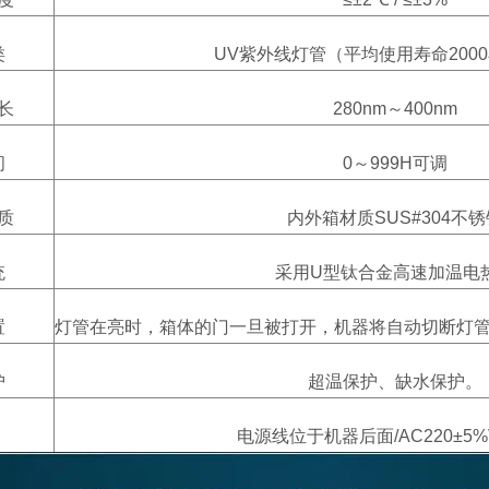
类
UV紫外线灯管（平均使用寿命200
长
280nm～400nm
间
0～999H可调
质
内外箱材质SUS#304不锈
统
采用U型钛合金高速加温电
置
灯管在亮时，箱体的门一旦被打开，机器将自动切断灯
护
超温保护、缺水保护。
电源线位于机器后面/AC220±5%V 