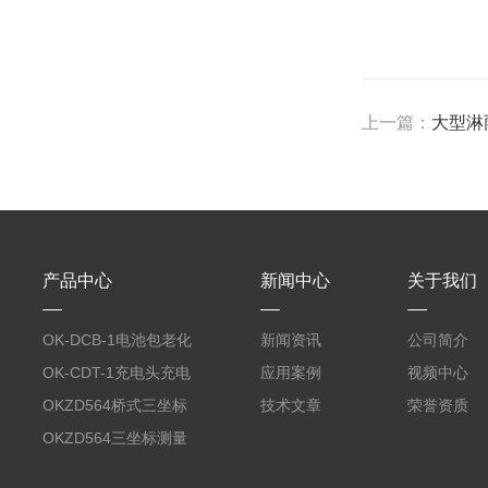
上一篇：
大型淋
产品中心
新闻中心
关于我们
OK-DCB-1电池包老化
新闻资讯
公司简介
测试系统
OK-CDT-1充电头充电
应用案例
视频中心
宝测试系统
OKZD564桥式三坐标
技术文章
荣誉资质
测量仪
OKZD564三坐标测量
仪