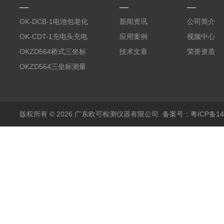
OK-DCB-1电池包老化
新闻资讯
公司简介
测试系统
OK-CDT-1充电头充电
应用案例
视频中心
宝测试系统
OKZD564桥式三坐标
技术文章
荣誉资质
测量仪
OKZD564三坐标测量
仪
版权所有 © 2026 广东欧可检测仪器有限公司
备案号：粤ICP备14